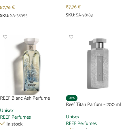
87,76
€
87,76
€
SKU:
SA-98183
SKU:
SA-38955
Weiterlesen
In Den Warenkorb
REEF Blanc Ash Perfume
-21%
Reef Titan Parfum – 200 ml
Unisex
Unisex
REEF Perfumes
REEF Perfumes
In stock