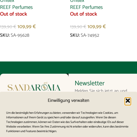
Unisex
Unisex
REEF Perfumes
REEF Perfumes
Out of stock
Out of stock
109,99
€
109,99
€
139,90
€
139,90
€
SKU:
SA-95628
SKU:
SA-74952
Weiterlesen
Weiterlesen
Newsletter
Melden Sie sich jetzt an und
SandAroma ist der
erhalten Sie exklusive
Einwilligung verwalten
offizielle Vertriebspartner
Angebote, Rabattcodes und
für die renommierten
Um die bestmöglichen Erfahrungen zu bieten, verwenden wir Technologien wie Cookies, um
Neuigkeiten zu unseren
Informationen auf Ihrem Gerät zu speichern und/oder darauf zuzugreifen. Wenn Sie diesen
Marken AOUJ, REEF und
Technologien zustimmen, können wir Daten wie das Surfverhalten oder eindeutige IDs auf dieser
Düften direkt in Ihr Postfach.
Website verarbeiten. Wenn Sie Ihre Zustimmung nicht erteilen oder widerrufen, kann dies bestimmte
OSMA in Deutschland.
Funktionen und Features beeinträchtigen.