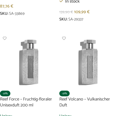
In stock
87,76
€
109,99
€
139,90
€
SKU:
SA-33869
SKU:
SA-29337
In Den Warenkorb
In Den Warenkorb
-21%
-21%
Reef Force – Fruchtig-floraler
Reef Volcano – Vulkanischer
Unisexduft 200 ml
Duft