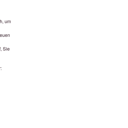
ch, um
neuen
, Sie
: